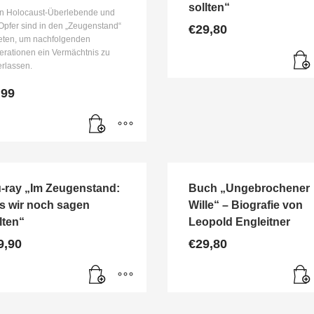
sollten“
n Holocaust-Überlebende und
pfer sind in den „Zeugenstand“
€
29,80
reten, um nachfolgenden
rationen ein Vermächtnis zu
erlassen.
,99
u-ray „Im Zeugenstand:
Buch „Ungebrochener
s wir noch sagen
Wille“ – Biografie von
lten“
Leopold Engleitner
9,90
€
29,80