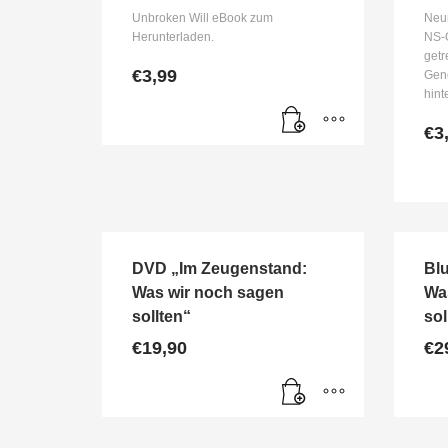
Unbroken Will eBook zum
Neu
Herunterladen.
NS-O
get
€
3,99
Gene
hint
€
3
DVD „Im Zeugenstand:
Bl
Was wir noch sagen
Wa
sollten“
sol
€
19,90
€
2