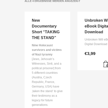
NACH
ALLE 4 ERGEBNISSE WERDEN ANGEZEIGT
AKTUALITÄT
SORTIERT
New
Unbroken Wi
Documentary
eBook Digita
Short “TAKING
Download
THE STAND”
Unbroken Will e
Digital Download
Nine Holocaust
survivors and victims
€
3,99
of Nazi tyranny
[Jews, Jehovah’s
Witnesses, Sinti, and a
political prisoner] from
5 different countries
(Austria, Czech
Republic, France,
Germany, USA) have
‚taken the stand‘ to give
their testimony as a
legacy for future
generations.