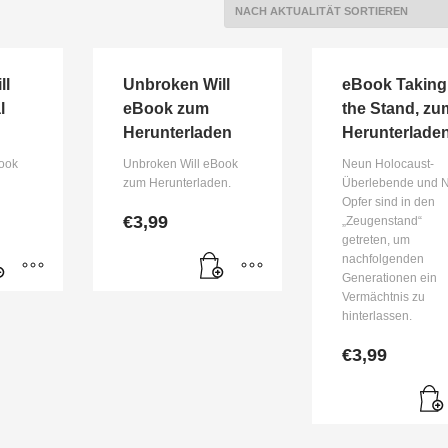
ll
Unbroken Will
eBook Taking
l
eBook zum
the Stand, zu
Herunterladen
Herunterlade
Book
Unbroken Will eBook
Neun Holocaust-
zum Herunterladen.
Überlebende und 
Opfer sind in den
€
3,99
„Zeugenstand“
getreten, um
nachfolgenden
Generationen ein
Vermächtnis zu
hinterlassen.
€
3,99