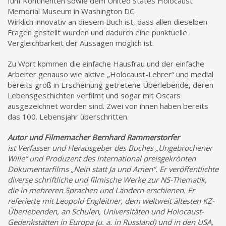
fünf Kontinenten sowie dem United States Holocaust
Memorial Museum in Washington DC.
Wirklich innovativ an diesem Buch ist, dass allen dieselben
Fragen gestellt wurden und dadurch eine punktuelle
Vergleichbarkeit der Aussagen möglich ist.
Zu Wort kommen die einfache Hausfrau und der einfache
Arbeiter genauso wie aktive „Holocaust-Lehrer“ und medial
bereits groß in Erscheinung getretene Überlebende, deren
Lebensgeschichten verfilmt und sogar mit Oscars
ausgezeichnet worden sind. Zwei von ihnen haben bereits
das 100. Lebensjahr überschritten.
Autor und Filmemacher Bernhard Rammerstorfer
ist Verfasser und Herausgeber des Buches „Ungebrochener
Wille“ und Produzent des international preisgekrönten
Dokumentarfilms „Nein statt Ja und Amen“. Er veröffentlichte
diverse schriftliche und filmische Werke zur NS-Thematik,
die in mehreren Sprachen und Ländern erschienen. Er
referierte mit Leopold Engleitner, dem weltweit ältesten KZ-
Überlebenden, an Schulen, Universitäten und Holocaust-
Gedenkstätten in Europa (u. a. in Russland) und in den USA,