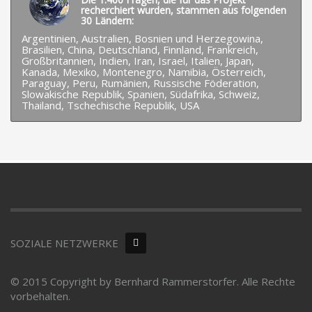
recherchiert wurden, stammen aus folgenden
30 Ländern:
Argentinien, Australien, Bosnien und Herzegowina,
Brasilien, China, Deutschland, Finnland, Frankreich,
Großbritannien, Indien, Iran, Israel, Italien, Japan,
Kanada, Mexiko, Montenegro, Namibia, Österreich,
Paraguay, Peru, Rumänien, Russische Föderation,
Slowakische Republik, Spanien, Südafrika, Schweiz,
Thailand, Tschechische Republik, USA
SOZIALE NETZWERKE
© 2015 Copyright by Bernhard Rammerstorfer. Alle Rechte
vorbehalten.